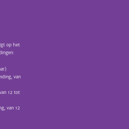
lgt op het
dingen:
ar)
eiding, van
van 12 tot
ng, van 12