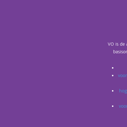
VO is de 
basiso
voor
hog
voo