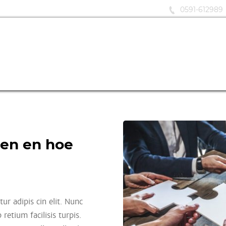
0591-612989
men en hoe
ur adipis cin elit. Nunc
retium facilisis turpis.