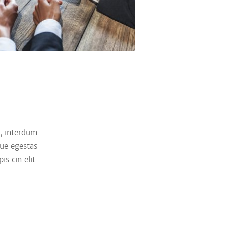
o, interdum
que egestas
s cin elit.