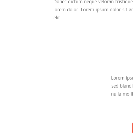
Donec dictum neque veloran tristique 
lorem dolor. Lorem ipsum dolor sit am
elit.
Lorem ipsu
sed blandi
nulla moll