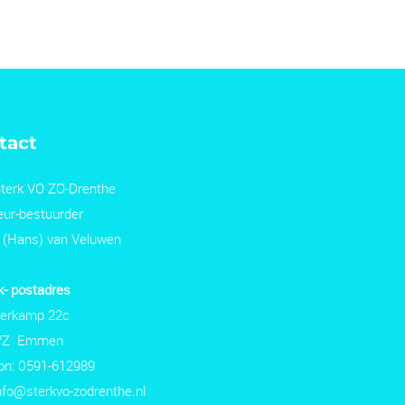
tact
terk VO ZO-Drenthe
eur-bestuurder
. (Hans) van Veluwen
- postadres
erkamp 22c
 VZ Emmen
on: 0591-612989
nfo@sterkvo-zodrenthe.nl